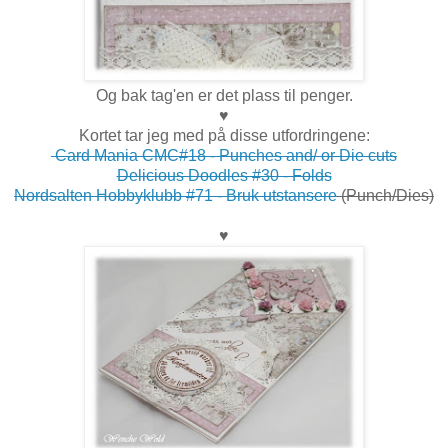
Og bak tag'en er det plass til penger.
♥
Kortet tar jeg med på disse utfordringene:
Card Mania CMC#18 - Punches and/ or Die cuts
Delicious Doodles #30 - Folds
Nordsalten Hobbyklubb #71 - Bruk utstansere
(Punch/Dies)
♥