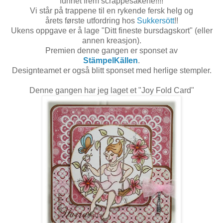
funnet frem scrappesakene!!!!
Vi står på trappene til en rykende fersk helg og
årets første utfordring hos
Sukkersött
!!
Ukens oppgave er å lage "Ditt fineste bursdagskort" (eller
annen kreasjon).
Premien denne gangen er sponset av
StämpelKällen
.
Designteamet er også blitt sponset med herlige stempler.
Denne gangen har jeg laget et "Joy Fold Card"