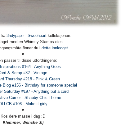
 fra
3ndypapir - Sweeheart
kolleksjonen.
 laget med en Whimsy Stamps dies.
remgangsmåte finner du i
dette innlegget
.
♥
 passer til disse utfordringene:
 Inspirations #164 - Anything Goes
ard & Scrap #32 - Vintage
rd Thursday #218 - Pink & Green
ge Blog #156 - Birthday for someone special
er Saturday #197 - Anything but a card
ative Corner - Shabby Chic Theme
OLLCB #106 - Make it girly
♥
Kos dere masse i dag ;D
Klemmer, Wenche :0)