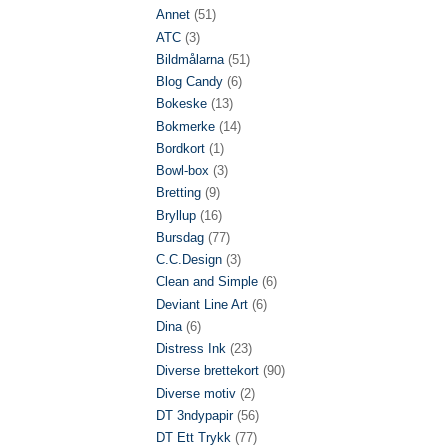
Annet
(51)
ATC
(3)
Bildmålarna
(51)
Blog Candy
(6)
Bokeske
(13)
Bokmerke
(14)
Bordkort
(1)
Bowl-box
(3)
Bretting
(9)
Bryllup
(16)
Bursdag
(77)
C.C.Design
(3)
Clean and Simple
(6)
Deviant Line Art
(6)
Dina
(6)
Distress Ink
(23)
Diverse brettekort
(90)
Diverse motiv
(2)
DT 3ndypapir
(56)
DT Ett Trykk
(77)