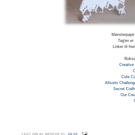
Mønsterpapir
Tag'en er
Linker til f
Boksen
Creative
C
Cute Ca
Allsorts Challen
Secret Craft
Our Cre
LAGT INN AV
WENCHE
KL.
09:00