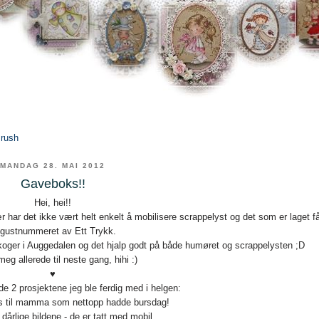
Brush
MANDAG 28. MAI 2012
Gaveboks!!
Hei, hei!!
har det ikke vært helt enkelt å mobilisere scrappelyst og det som er laget få
gustnummeret av Ett Trykk.
koger i Auggedalen og det hjalp godt på både humøret og scrappelysten ;D
eg allerede til neste gang, hihi :)
♥
de 2 prosjektene jeg ble ferdig med i helgen:
s til mamma som nettopp hadde bursdag!
dårlige bildene - de er tatt med mobil.