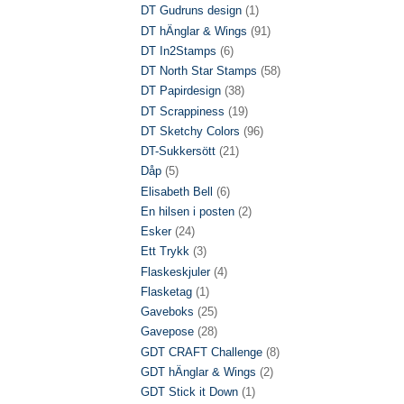
DT Gudruns design
(1)
DT hÄnglar & Wings
(91)
DT In2Stamps
(6)
DT North Star Stamps
(58)
DT Papirdesign
(38)
DT Scrappiness
(19)
DT Sketchy Colors
(96)
DT-Sukkersött
(21)
Dåp
(5)
Elisabeth Bell
(6)
En hilsen i posten
(2)
Esker
(24)
Ett Trykk
(3)
Flaskeskjuler
(4)
Flasketag
(1)
Gaveboks
(25)
Gavepose
(28)
GDT CRAFT Challenge
(8)
GDT hÄnglar & Wings
(2)
GDT Stick it Down
(1)