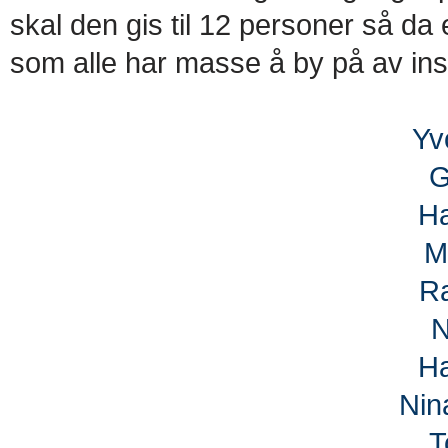
skal den gis til 12 personer så da er
som alle har masse å by på av ins
Yv
G
H
M
R
N
H
Nin
T