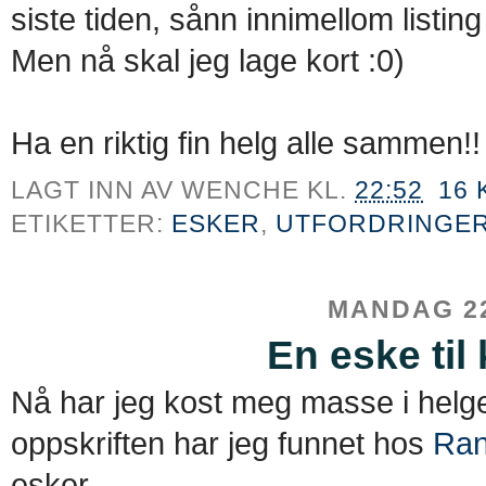
siste tiden, sånn innimellom listi
Men nå skal jeg lage kort :0)
Ha en riktig fin helg alle sammen!!
LAGT INN AV
WENCHE
KL.
22:52
16
ETIKETTER:
ESKER
,
UTFORDRINGE
MANDAG 22
En eske til
Nå har jeg kost meg masse i helg
oppskriften har jeg funnet hos
Ran
esker.