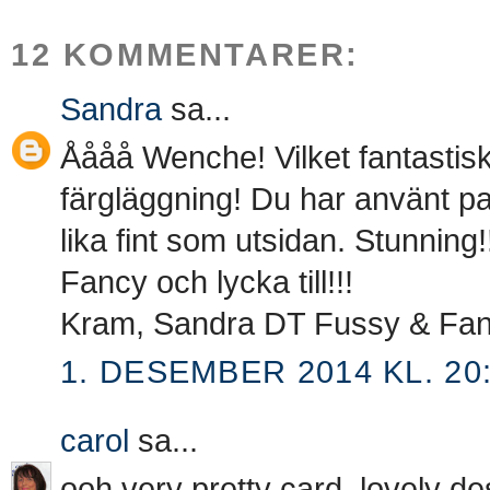
12 KOMMENTARER:
Sandra
sa...
Åååå Wenche! Vilket fantastiskt
färgläggning! Du har använt pa
lika fint som utsidan. Stunning!
Fancy och lycka till!!!
Kram, Sandra DT Fussy & Fa
1. DESEMBER 2014 KL. 20
carol
sa...
ooh very pretty card, lovely de