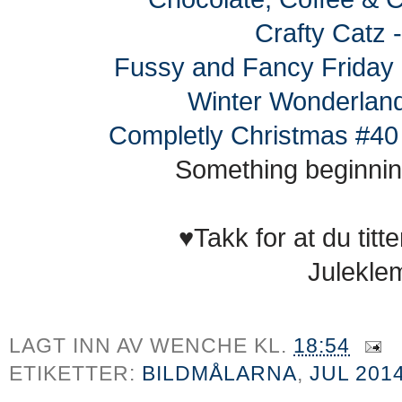
Crafty Catz 
Fussy and Fancy Friday 
Winter Wonderland
Completly Christmas #40 -
Something beginnin
♥Takk for at du tit
Julekle
LAGT INN AV
WENCHE
KL.
18:54
ETIKETTER:
BILDMÅLARNA
,
JUL 201